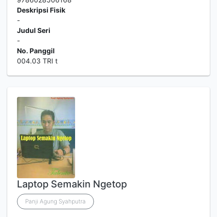
Deskripsi Fisik
-
Judul Seri
-
No. Panggil
004.03 TRI t
Laptop Semakin Ngetop
Panji Agung Syahputra