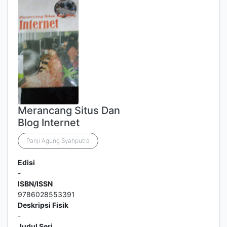
Merancang Situs Dan
Blog Internet
Panji Agung Syahputra
Edisi
-
ISBN/ISSN
9786028553391
Deskripsi Fisik
-
Judul Seri