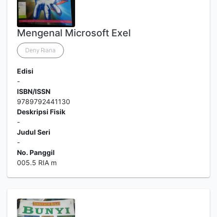
Mengenal Microsoft Exel
Deny Riana
Edisi
-
ISBN/ISSN
9789792441130
Deskripsi Fisik
-
Judul Seri
-
No. Panggil
005.5 RIA m