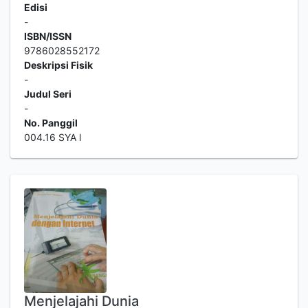
Edisi
-
ISBN/ISSN
9786028552172
Deskripsi Fisik
-
Judul Seri
-
No. Panggil
004.16 SYA l
Menjelajahi Dunia