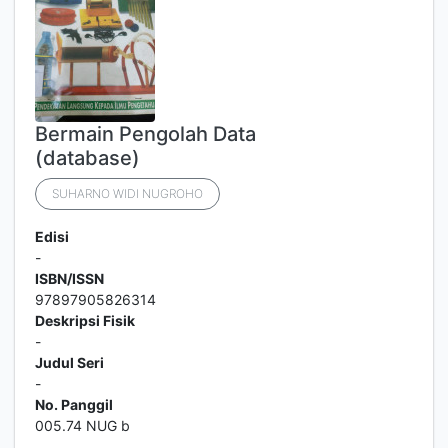
Bermain Pengolah Data
(database)
SUHARNO WIDI NUGROHO
Edisi
-
ISBN/ISSN
97897905826314
Deskripsi Fisik
-
Judul Seri
-
No. Panggil
005.74 NUG b