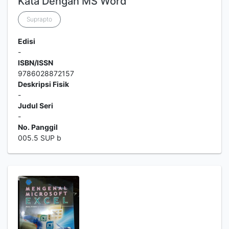
Kata Dengan MS Word
Suprapto
Edisi
-
ISBN/ISSN
9786028872157
Deskripsi Fisik
-
Judul Seri
-
No. Panggil
005.5 SUP b