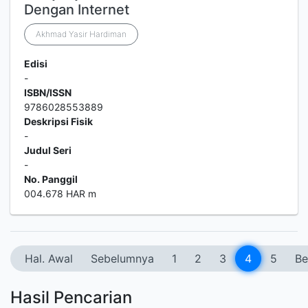
Dengan Internet
Akhmad Yasir Hardiman
Edisi
-
ISBN/ISSN
9786028553889
Deskripsi Fisik
-
Judul Seri
-
No. Panggil
004.678 HAR m
Hal. Awal
Sebelumnya
1
2
3
4
5
Be
Hasil Pencarian