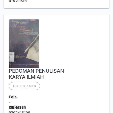
415 ARM a
PEDOMAN PENULISAN
KARYA ILMIAH
Drs. YOTO, M.Pd
Edisi
-
ISBN/ISSN
9799415195