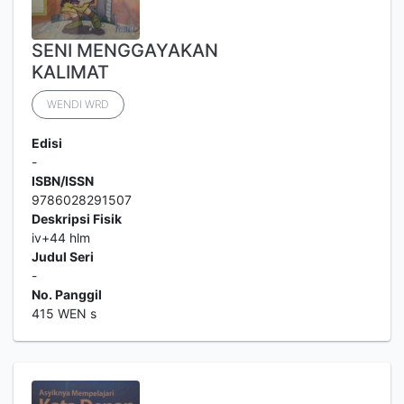
SENI MENGGAYAKAN
KALIMAT
WENDI WRD
Edisi
-
ISBN/ISSN
9786028291507
Deskripsi Fisik
iv+44 hlm
Judul Seri
-
No. Panggil
415 WEN s