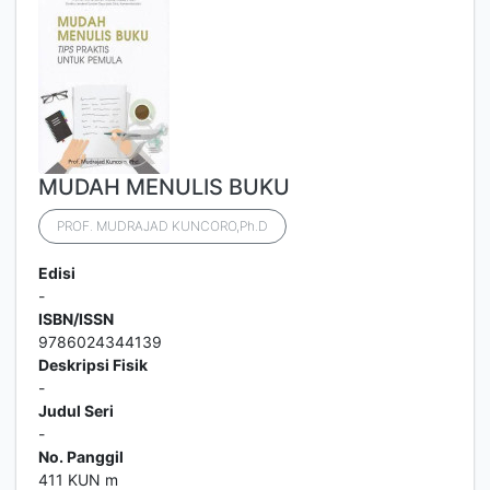
MUDAH MENULIS BUKU
PROF. MUDRAJAD KUNCORO,Ph.D
Edisi
-
ISBN/ISSN
9786024344139
Deskripsi Fisik
-
Judul Seri
-
No. Panggil
411 KUN m