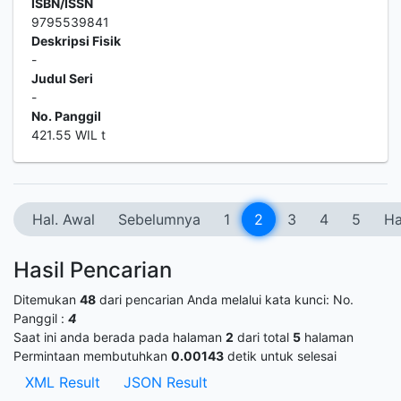
ISBN/ISSN
9795539841
Deskripsi Fisik
-
Judul Seri
-
No. Panggil
421.55 WIL t
Hal. Awal
Sebelumnya
1
2
3
4
5
Ha
Hasil Pencarian
Ditemukan
48
dari pencarian Anda melalui kata kunci:
No.
Panggil :
4
Saat ini anda berada pada halaman
2
dari total
5
halaman
Permintaan membutuhkan
0.00143
detik untuk selesai
XML Result
JSON Result