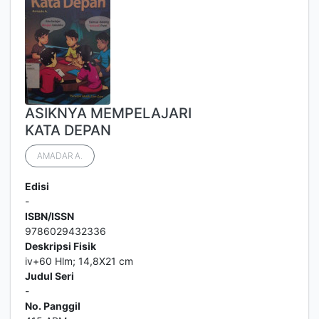
ASIKNYA MEMPELAJARI
KATA DEPAN
AMADAR A.
Edisi
-
ISBN/ISSN
9786029432336
Deskripsi Fisik
iv+60 Hlm; 14,8X21 cm
Judul Seri
-
No. Panggil