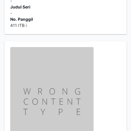
-
Judul Seri
-
No. Panggil
411 ITB i