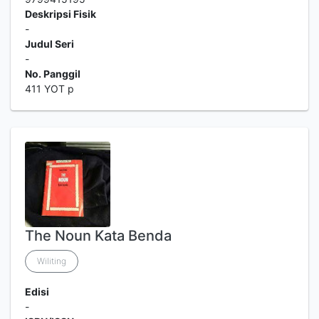
Deskripsi Fisik
-
Judul Seri
-
No. Panggil
411 YOT p
The Noun Kata Benda
Wiliting
Edisi
-