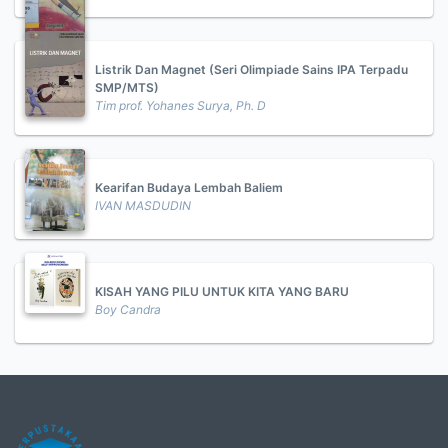
Listrik Dan Magnet (Seri Olimpiade Sains IPA Terpadu
SMP/MTS)
Tim prof. Yohanes Surya, Ph. D
Kearifan Budaya Lembah Baliem
IVAN MASDUDIN
KISAH YANG PILU UNTUK KITA YANG BARU
Boy Candra