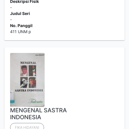
Deskripsi Fisik
-
Judul Seri
-
No. Panggil
411 UNM p
MENGENAL SASTRA
INDONESIA
FIKA HIDAYANI