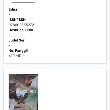
Edisi
-
ISBN/ISSN
9786028552721
Deskripsi Fisik
-
Judul Seri
-
No. Panggil
410 HID m