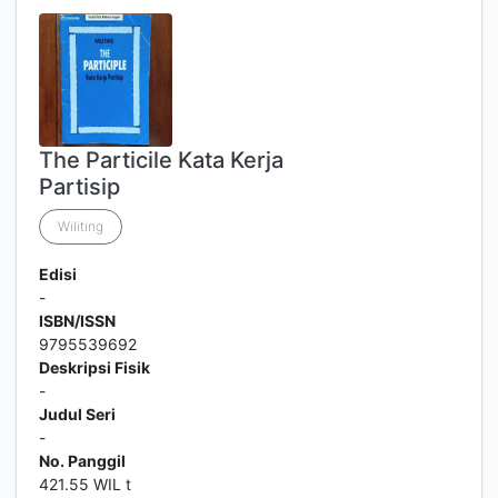
The Particile Kata Kerja
Partisip
Wiliting
Edisi
-
ISBN/ISSN
9795539692
Deskripsi Fisik
-
Judul Seri
-
No. Panggil
421.55 WIL t