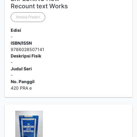
Recount text Works
Amalia Pradini
Edisi
-
ISBN/ISSN
9786028507141
Deskripsi Fisik
-
Judul Seri
-
No. Panggil
420 PRA e