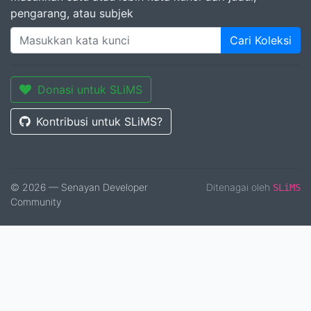
pengarang, atau subjek
Cari Koleksi
Donasi untuk SLiMS
Kontribusi untuk SLiMS?
© 2026 — Senayan Developer
Ditenagai oleh
SLiMS
Community