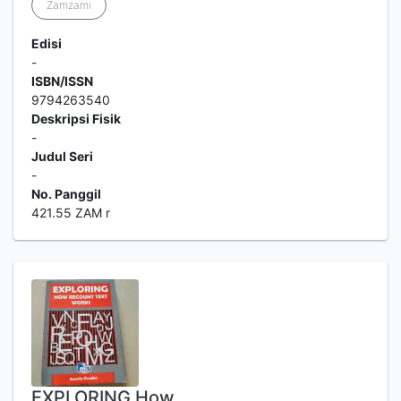
Zamzami
Edisi
-
ISBN/ISSN
9794263540
Deskripsi Fisik
-
Judul Seri
-
No. Panggil
421.55 ZAM r
EXPLORING How