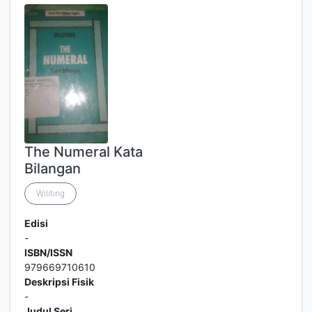
The Numeral Kata
Bilangan
Wiliting
Edisi
-
ISBN/ISSN
979669710610
Deskripsi Fisik
-
Judul Seri