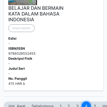
BELAJAR DAN BERMAIN
KATA DALAM BAHASA
INDONESIA
Isriani Hardini
Edisi
-
ISBN/ISSN
9786028552455
Deskripsi Fisik
-
Judul Seri
-
No. Panggil
415 HAR b
Hal. Awal
Sebelumnya
1
2
3
4
5
Ha