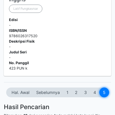
Latif Pungkasniar
Edisi
-
ISBN/ISSN
9786026317520
Deskripsi Fisik
-
Judul Seri
-
No. Panggil
423 PUN k
Hal. Awal
Sebelumnya
1
2
3
4
5
Hasil Pencarian