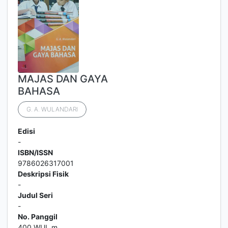
MAJAS DAN GAYA
BAHASA
G. A. WULANDARI
Edisi
-
ISBN/ISSN
9786026317001
Deskripsi Fisik
-
Judul Seri
-
No. Panggil
400 WUL m