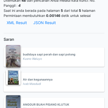
Ditemukan
48
dari pencarian Anda melalui kata kunci:
No.
Panggil :
4
Saat ini anda berada pada halaman
5
dari total
5
halaman
Permintaan membutuhkan
0.00146
detik untuk selesai
XML Result
JSON Result
Saran
budidaya sapi perah dan sapi potong
Kusno Waluyo
Air dan kegunaannya
Ivab Masdudi
ANGGUR BUAH PISANG KLUTUK