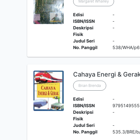
Margaret Whalley
Edisi
-
ISBN/ISSN
-
Deskripsi
-
Fisik
Judul Seri
-
No. Panggil
538/WHA/p6
Cahaya Energi & Gera
Brian Brenda
Edisi
-
ISBN/ISSN
9795149555
Deskripsi
-
Fisik
Judul Seri
-
No. Panggil
535.3/BRE/b