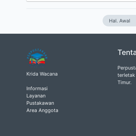
Hal. Awal
Tent
Perpust
Krida Wacana
terleta
Timur.
Informasi
Layanan
Pustakawan
Area Anggota