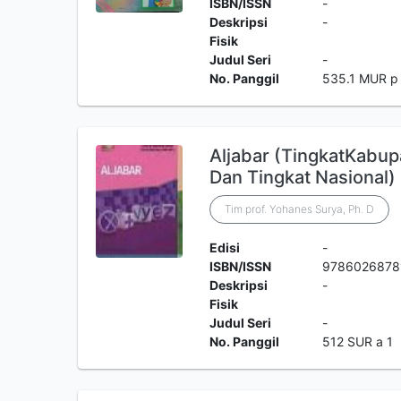
ISBN/ISSN
-
Deskripsi
-
Fisik
Judul Seri
-
No. Panggil
535.1 MUR p
Aljabar (TingkatKabupa
Dan Tingkat Nasional)
Tim prof. Yohanes Surya, Ph. D
Edisi
-
ISBN/ISSN
9786026878
Deskripsi
-
Fisik
Judul Seri
-
No. Panggil
512 SUR a 1