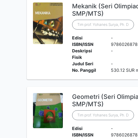
Mekanik (Seri Olimpia
SMP/MTS)
Tim prof. Yohanes Surya, Ph. D
Edisi
-
ISBN/ISSN
9786026878
Deskripsi
-
Fisik
Judul Seri
-
No. Panggil
530.12 SUR 
Geometri (Seri Olimpi
SMP/MTS)
Tim prof. Yohanes Surya, Ph. D
Edisi
-
ISBN/ISSN
9786026878