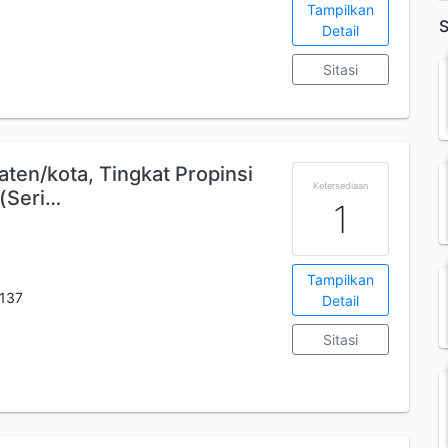
Tampilkan
S
Detail
Sitasi
ten/kota, Tingkat Propinsi
Ketersediaan
 (Seri…
1
Tampilkan
137
Detail
Sitasi