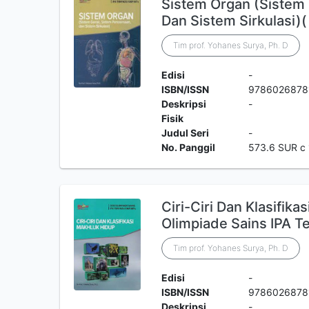
Sistem Organ (Sistem
Dan Sistem Sirkulasi)(
Tim prof. Yohanes Surya, Ph. D
Edisi
-
ISBN/ISSN
9786026878
Deskripsi
-
Fisik
Judul Seri
-
No. Panggil
573.6 SUR c 
Ciri-Ciri Dan Klasifika
Olimpiade Sains IPA 
Tim prof. Yohanes Surya, Ph. D
Edisi
-
ISBN/ISSN
9786026878
Deskripsi
-