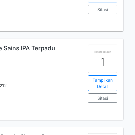
Sitasi
1
e Sains IPA Terpadu
Ketersediaan
1
Tampilkan
212
Detail
Sitasi