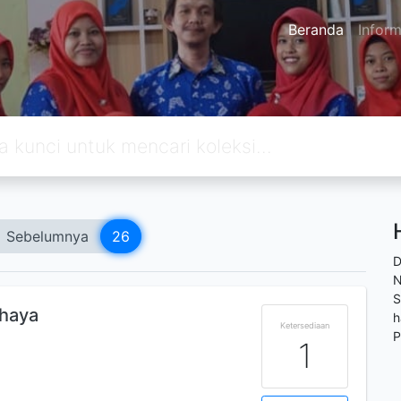
Beranda
Inform
Sebelumnya
26
D
N
S
haya
h
Ketersediaan
P
1