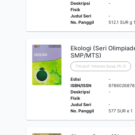
Deskripsi
-
Fisik
Judul Seri
-
No. Panggil
512.1 SUR g 
Ekologi (Seri Olimpiad
SMP/MTS)
Tim prof. Yohanes Surya, Ph. D
Edisi
-
ISBN/ISSN
9786026878
Deskripsi
-
Fisik
Judul Seri
-
No. Panggil
577 SUR e 1