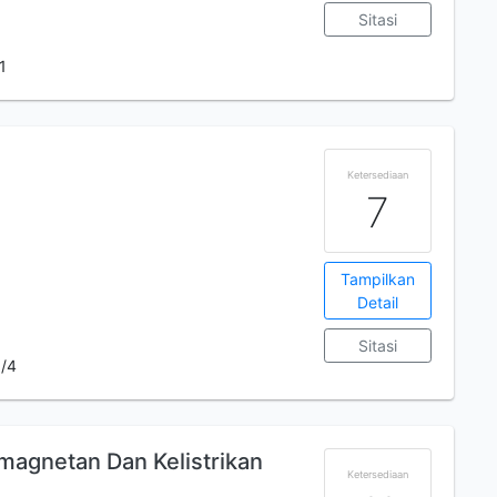
Sitasi
1
Ketersediaan
7
Tampilkan
Detail
Sitasi
/4
agnetan Dan Kelistrikan
Ketersediaan