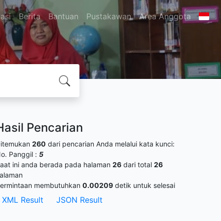
asi
Berita
Bantuan
Pustakawan
Area Anggota
Hasil Pencarian
itemukan
260
dari pencarian Anda melalui kata kunci:
o. Panggil :
5
aat ini anda berada pada halaman
26
dari total
26
alaman
ermintaan membutuhkan
0.00209
detik untuk selesai
XML Result
JSON Result