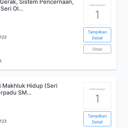
 Gerak, Sistem Pencernaan,
Ketersediaan
 Seri Ol…
1
Tampilkan
123
Detail
Sitasi
1
si Makhluk Hidup (Seri
Ketersediaan
Terpadu SM…
1
Tampilkan
123
Detail