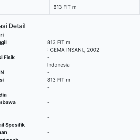
813 FIT m
si Detail
ri
-
gil
813 FIT m
t
:
GEMA INSANI
.,
2002
i Fisik
-
Indonesia
SN
-
si
813 FIT m
-
dia
-
embawa
-
-
-
il Spesifik
-
aan
-
ngjawab