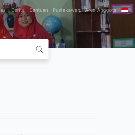
asi
Berita
Bantuan
Pustakawan
Area Anggota