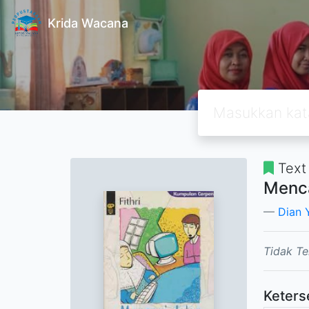
Krida Wacana
Text
Menca
Dian 
Tidak Te
Keters