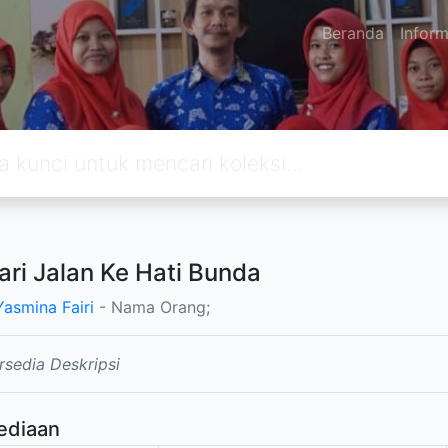
Beranda
Inform
ri Jalan Ke Hati Bunda
Yasmina Fairi
- Nama Orang;
rsedia Deskripsi
ediaan