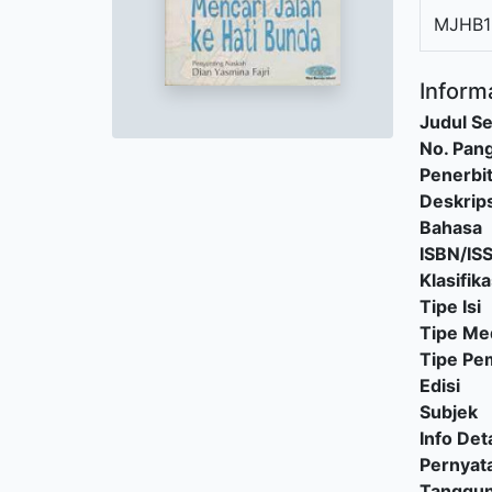
MJHB1
Informa
Judul Se
No. Pang
Penerbi
Deskrips
Bahasa
ISBN/IS
Klasifika
Tipe Isi
Tipe Me
Tipe P
Edisi
Subjek
Info Deta
Pernyat
Tanggu