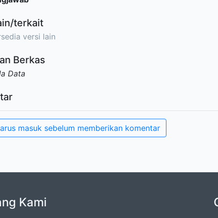
ain/terkait
sedia versi lain
an Berkas
da Data
tar
arus masuk sebelum memberikan komentar
ang Kami