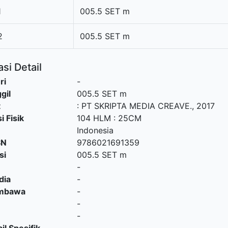
1
005.5 SET m
2
005.5 SET m
si Detail
ri
-
gil
005.5 SET m
t
:
PT SKRIPTA MEDIA CREAVE
.,
2017
i Fisik
104 HLM : 25CM
Indonesia
SN
9786021691359
si
005.5 SET m
-
dia
-
embawa
-
-
-