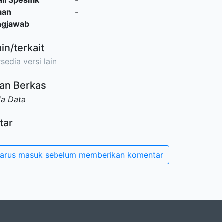
il Spesifik
-
aan
-
ngjawab
ain/terkait
sedia versi lain
an Berkas
da Data
tar
arus masuk sebelum memberikan komentar