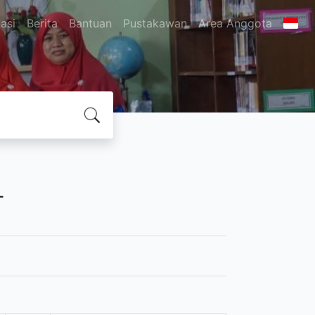
asi
Berita
Bantuan
Pustakawan
Area Anggota
L