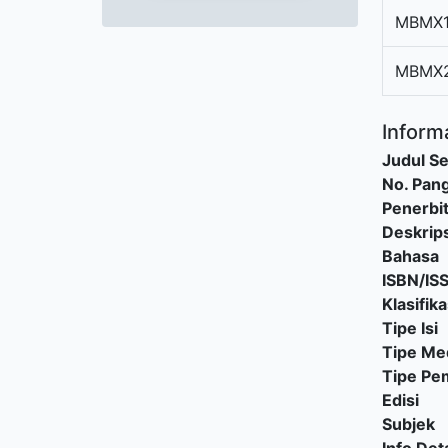
MBMX
MBMX
Informa
Judul Se
No. Pang
Penerbi
Deskrips
Bahasa
ISBN/IS
Klasifika
Tipe Isi
Tipe Me
Tipe P
Edisi
Subjek