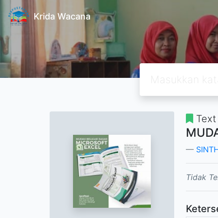
Krida Wacana
Text
MUDA
SINT
Tidak Te
Keters