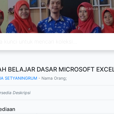
Beranda
Inform
H BELAJAR DASAR MICROSOFT EXCE
HA SETYANINGRUM
- Nama Orang;
rsedia Deskripsi
ediaan