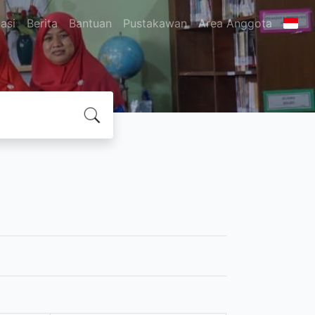
asi
Berita
Bantuan
Pustakawan
Area Anggota