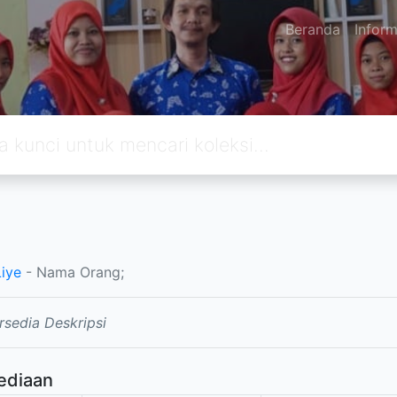
Beranda
Inform
Liye
- Nama Orang;
rsedia Deskripsi
ediaan