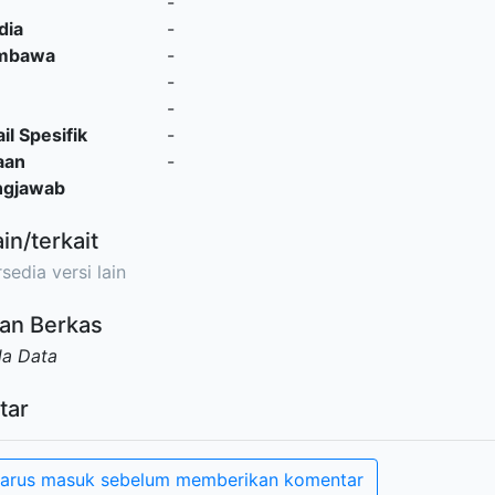
-
dia
-
embawa
-
-
-
il Spesifik
-
aan
-
ngjawab
ain/terkait
sedia versi lain
an Berkas
da Data
tar
arus masuk sebelum memberikan komentar