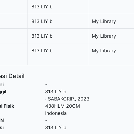
813 LIY b
813 LIY b
My Library
813 LIY b
My Library
813 LIY b
My Library
si Detail
ri
-
gil
813 LIY b
t
:
SABAKGRIP
.,
2023
i Fisik
438HLM 20CM
Indonesia
SN
-
si
813 LIY b