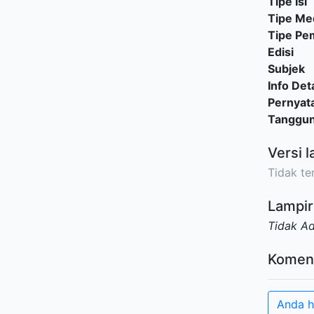
Tipe Isi
Tipe Me
Tipe P
Edisi
Subjek
Info Deta
Pernyat
Tanggu
Versi l
Tidak ter
Lampir
Tidak A
Komen
Anda h