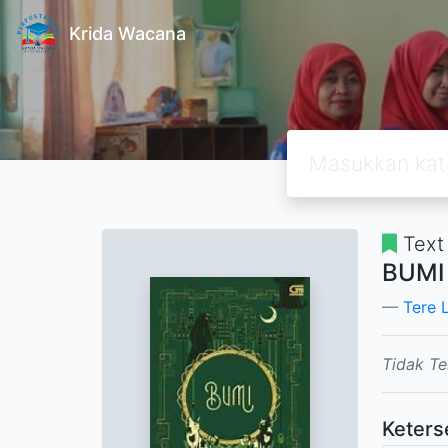
Krida Wacana
Text
BUMI
Tere 
Tidak Te
Keters