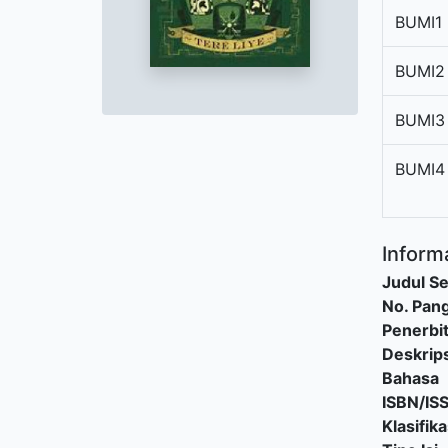
BUMI1
BUMI2
BUMI3
BUMI4
Informa
Judul Se
No. Pang
Penerbi
Deskrips
Bahasa
ISBN/IS
Klasifika