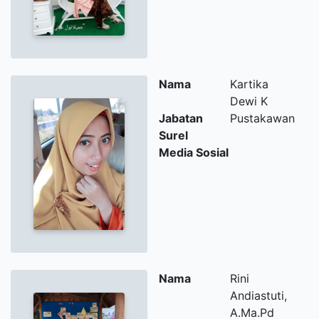
Nama
Kartika
Dewi K
Jabatan
Pustakawan
Surel
Media Sosial
Nama
Rini
Andiastuti,
A.Ma.Pd