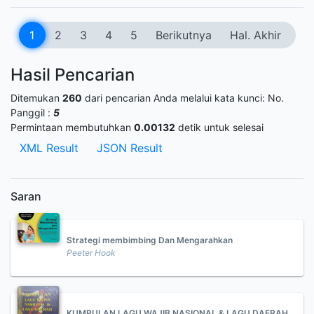
1
2
3
4
5
Berikutnya
Hal. Akhir
Hasil Pencarian
Ditemukan
260
dari pencarian Anda melalui kata kunci:
No.
Panggil :
5
Permintaan membutuhkan
0.00132
detik untuk selesai
XML Result
JSON Result
Saran
Strategi membimbing Dan Mengarahkan
Peeter Hook
KUMPULAN LAGU WAJIB NASIONAL & LAGU DAERAH