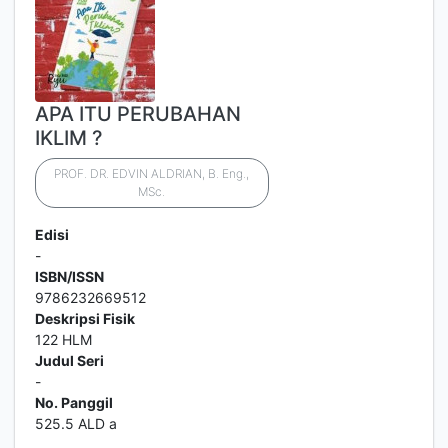
APA ITU PERUBAHAN
IKLIM ?
PROF. DR. EDVIN ALDRIAN, B. Eng.,
MSc.
Edisi
-
ISBN/ISSN
9786232669512
Deskripsi Fisik
122 HLM
Judul Seri
-
No. Panggil
525.5 ALD a