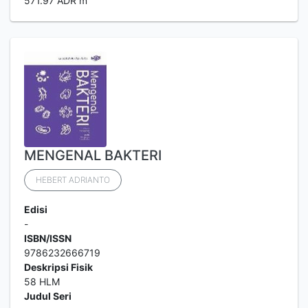
571.97 ADR m
MENGENAL BAKTERI
HEBERT ADRIANTO
Edisi
-
ISBN/ISSN
9786232666719
Deskripsi Fisik
58 HLM
Judul Seri