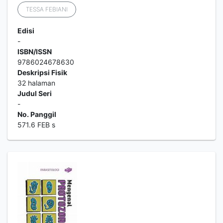
TESSA FEBIANI
Edisi
-
ISBN/ISSN
9786024678630
Deskripsi Fisik
32 halaman
Judul Seri
-
No. Panggil
571.6 FEB s