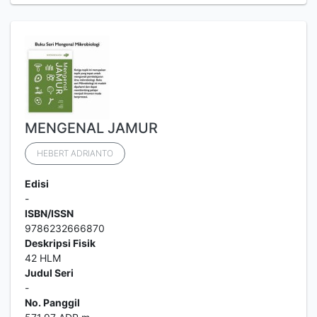
MENGENAL JAMUR
HEBERT ADRIANTO
Edisi
-
ISBN/ISSN
9786232666870
Deskripsi Fisik
42 HLM
Judul Seri
-
No. Panggil