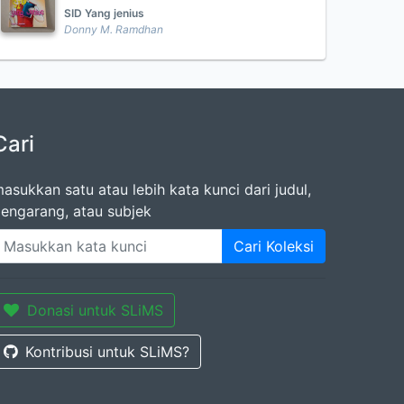
SID Yang jenius
Donny M. Ramdhan
Cari
asukkan satu atau lebih kata kunci dari judul,
engarang, atau subjek
Cari Koleksi
Donasi untuk SLiMS
Kontribusi untuk SLiMS?