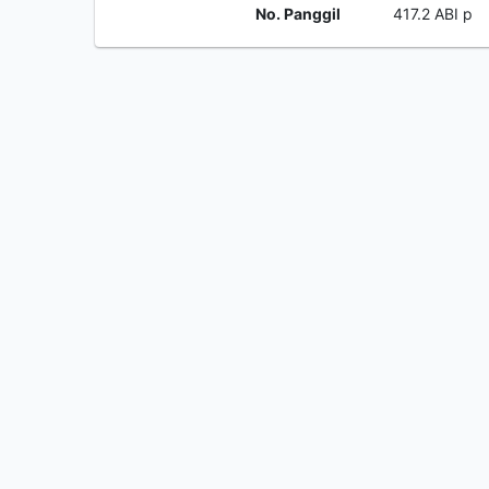
No. Panggil
417.2 ABI p