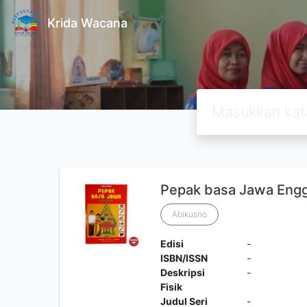
Krida Wacana
Pepak basa Jawa Engg
Abikusno
Edisi
-
ISBN/ISSN
-
Deskripsi
-
Fisik
Judul Seri
-