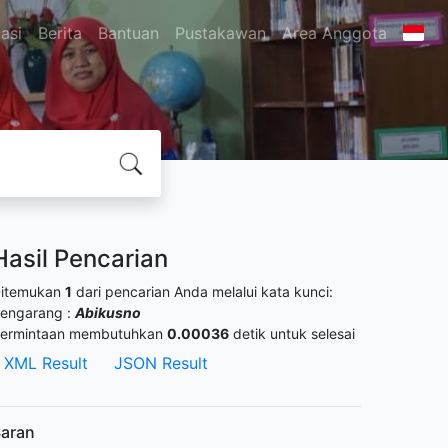
asi
Berita
Bantuan
Pustakawan
Area Anggota
Hasil Pencarian
itemukan
1
dari pencarian Anda melalui kata kunci:
engarang :
Abikusno
ermintaan membutuhkan
0.00036
detik untuk selesai
XML Result
JSON Result
aran