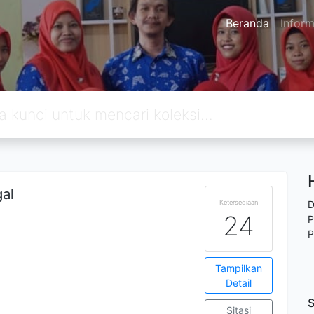
Beranda
Inform
al
Ketersediaan
D
24
P
P
Tampilkan
Detail
S
Sitasi