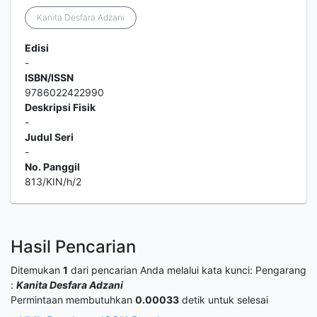
Kanita Desfara Adzani
Edisi
-
ISBN/ISSN
9786022422990
Deskripsi Fisik
-
Judul Seri
-
No. Panggil
813/KIN/h/2
Hasil Pencarian
Ditemukan
1
dari pencarian Anda melalui kata kunci:
Pengarang
:
Kanita Desfara Adzani
Permintaan membutuhkan
0.00033
detik untuk selesai